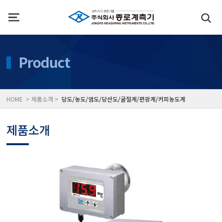
인사말
수질측정기
Product
위치
대기공기질/미세먼지/가
HOME > 제품소개 >
당도/농도/염도/당산도/굴절계/편광계/커피농도계
풍속풍량계/온도계/온습
제품소개
당도/농도/염도/당산도/
전자저울/점도계/핀홀탐