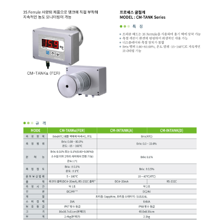
균질기/원심분리기/초음
이화학기기/교반기
열화상카메라