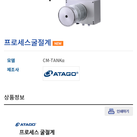
마이크로피펫
수분계/회전계/도막두께
프로세스굴절계
현미경/확대경
모델
CM-TANKα
색차계/광택계/조도계/
제조사
농업/임업/해양측정기
상품정보
경도계/물리/물성측정기
진공계/차압계/진공펌프