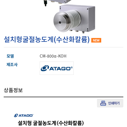
마이크로피펫
수분계/회전계/도막두께
설치형굴절농도계(수산화칼륨)
현미경/확대경
모델
CM-800α-KOH
색차계/광택계/조도계/
제조사
농업/임업/해양측정기
상품정보
경도계/물리/물성측정기
진공계/차압계/진공펌프