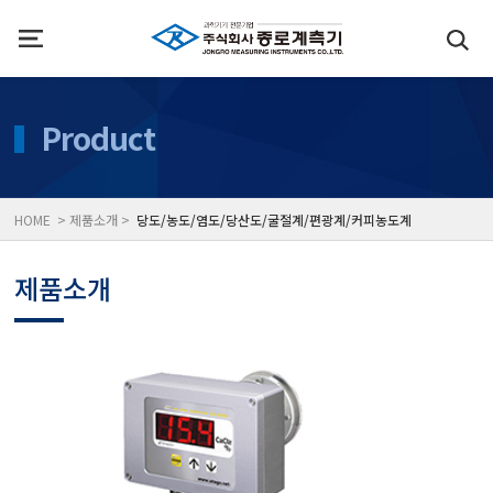
인사말
수질측정기
Product
위치
대기공기질/미세먼지/가
HOME > 제품소개 >
당도/농도/염도/당산도/굴절계/편광계/커피농도계
풍속풍량계/온도계/온습
제품소개
당도/농도/염도/당산도/
전자저울/점도계/핀홀탐