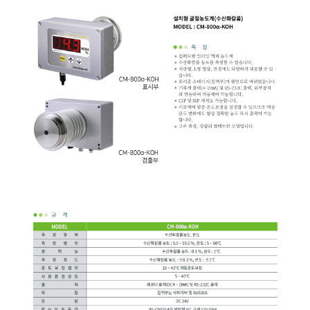
균질기/원심분리기/초음
이화학기기/교반기
열화상카메라