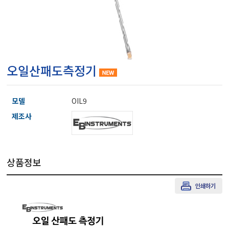
마이크로피펫
수분계/회전계/도막두께
오일산패도측정기
현미경/확대경
모델
OIL9
색차계/광택계/조도계/
제조사
농업/임업/해양측정기
상품정보
경도계/물리/물성측정기
진공계/차압계/진공펌프