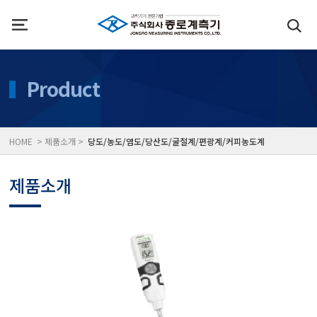
인사말
수질측정기
Product
위치
대기공기질/미세먼지/가
HOME > 제품소개 >
당도/농도/염도/당산도/굴절계/편광계/커피농도계
풍속풍량계/온도계/온습
제품소개
당도/농도/염도/당산도/
전자저울/점도계/핀홀탐