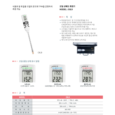
균질기/원심분리기/초음
이화학기기/교반기
열화상카메라