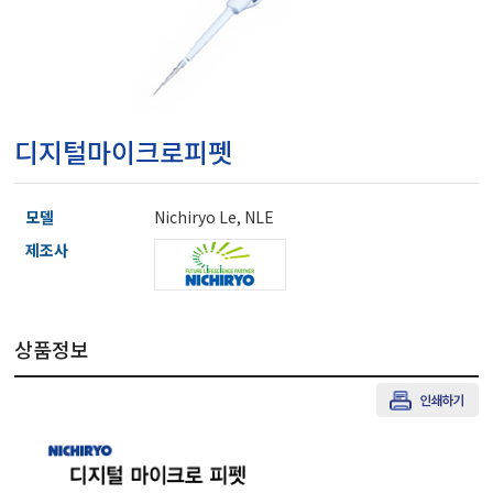
마이크로피펫
수분계/회전계/도막두께
디지털마이크로피펫
현미경/확대경
모델
Nichiryo Le, NLE
색차계/광택계/조도계/
제조사
농업/임업/해양측정기
상품정보
경도계/물리/물성측정기
진공계/차압계/진공펌프