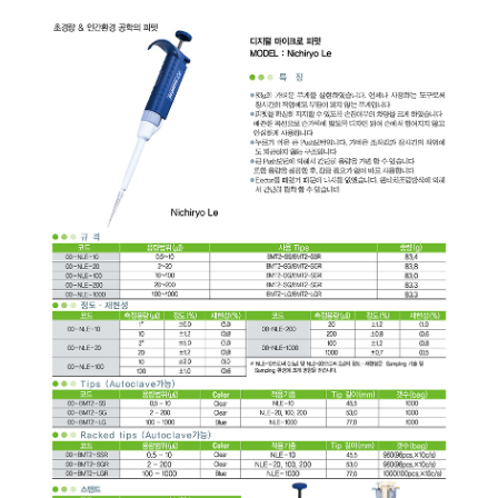
균질기/원심분리기/초음
이화학기기/교반기
열화상카메라