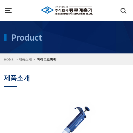
인사말
수질측정기
Product
위치
대기공기질/미세먼지/가
HOME > 제품소개 >
마이크로피펫
풍속풍량계/온도계/온습
제품소개
당도/농도/염도/당산도/
전자저울/점도계/핀홀탐