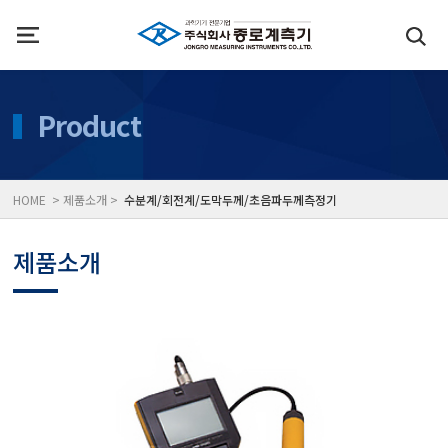
인사말
수질측정기
Product
위치
대기공기질/미세먼지/가
HOME > 제품소개 >
수분계/회전계/도막두께/초음파두께측정기
풍속풍량계/온도계/온습
제품소개
당도/농도/염도/당산도/
전자저울/점도계/핀홀탐