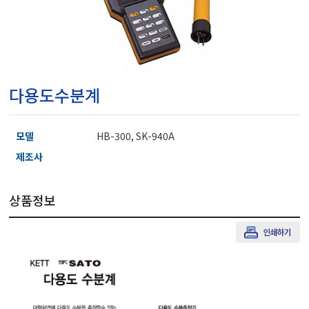
마이크로피펫
수분계/회전계/도막두께
다용도수분계
현미경/확대경
모델
HB-300, SK-940A
색차계/광택계/조도계/
제조사
상품정보
농업/임업/해양측정기
경도계/물리/물성측정기
진공계/차압계/진공펌프