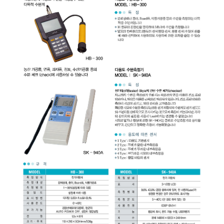
균질기/원심분리기/초음
이화학기기/교반기
열화상카메라