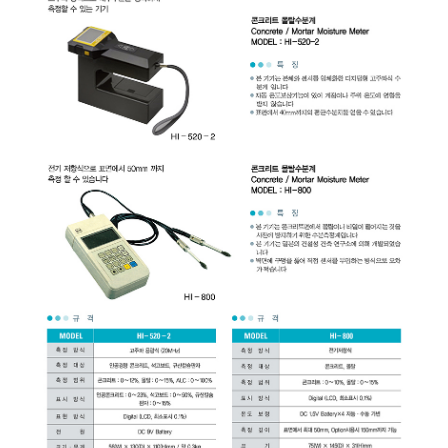
균질기/원심분리기/초음
이화학기기/교반기
열화상카메라