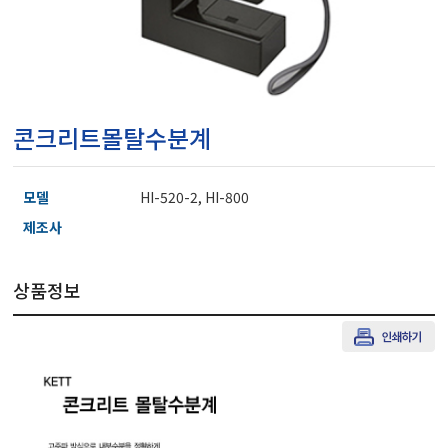
마이크로피펫
수분계/회전계/도막두께
콘크리트몰탈수분계
현미경/확대경
모델
HI-520-2, HI-800
색차계/광택계/조도계/
제조사
상품정보
농업/임업/해양측정기
경도계/물리/물성측정기
진공계/차압계/진공펌프