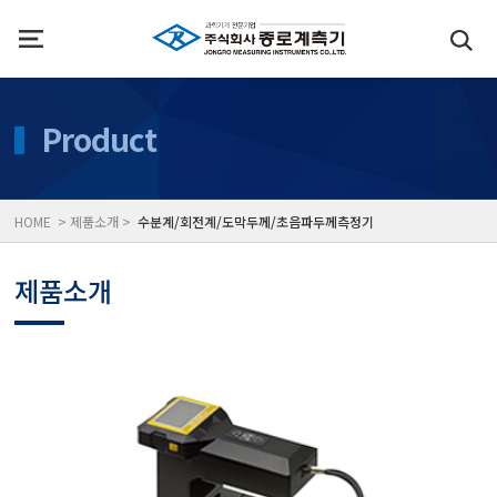
인사말
수질측정기
Product
위치
대기공기질/미세먼지/가
HOME > 제품소개 >
수분계/회전계/도막두께/초음파두께측정기
풍속풍량계/온도계/온습
제품소개
당도/농도/염도/당산도/
전자저울/점도계/핀홀탐