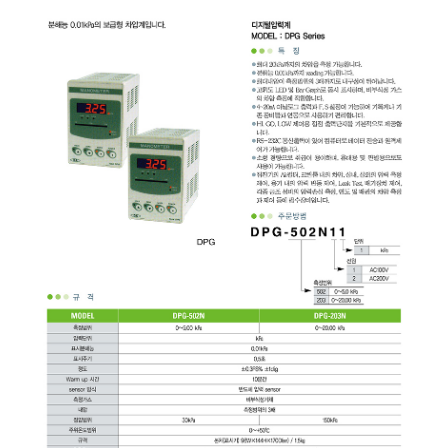
균질기/원심분리기/초음
이화학기기/교반기
열화상카메라