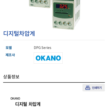
마이크로피펫
수분계/회전계/도막두께
디지털차압계
현미경/확대경
모델
DPG Series
색차계/광택계/조도계/
제조사
농업/임업/해양측정기
상품정보
경도계/물리/물성측정기
진공계/차압계/진공펌프