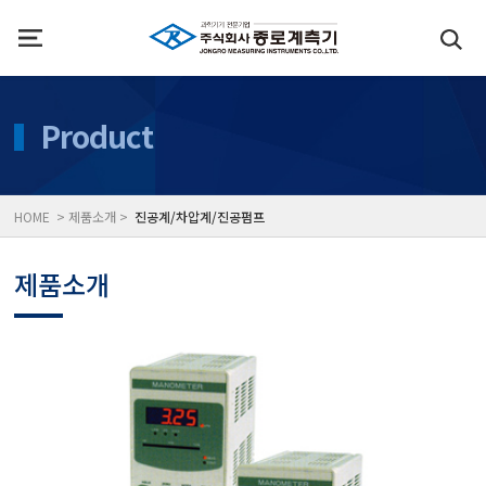
인사말
수질측정기
Product
위치
대기공기질/미세먼지/가
HOME > 제품소개 >
진공계/차압계/진공펌프
풍속풍량계/온도계/온습
제품소개
당도/농도/염도/당산도/
전자저울/점도계/핀홀탐