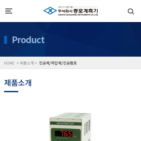
인사말
수질측정기
Product
위치
대기공기질/미세먼지/가
HOME > 제품소개 >
진공계/차압계/진공펌프
풍속풍량계/온도계/온습
제품소개
당도/농도/염도/당산도/
전자저울/점도계/핀홀탐