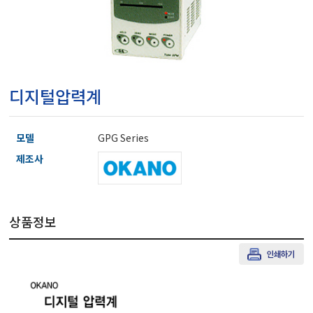
마이크로피펫
수분계/회전계/도막두께
디지털압력계
현미경/확대경
모델
GPG Series
색차계/광택계/조도계/
제조사
농업/임업/해양측정기
상품정보
경도계/물리/물성측정기
진공계/차압계/진공펌프