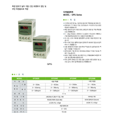
균질기/원심분리기/초음
이화학기기/교반기
열화상카메라