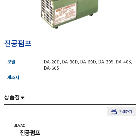
마이크로피펫
수분계/회전계/도막두께
진공펌프
현미경/확대경
모델
DA-20D, DA-30D, DA-60D, DA-30S, DA-40S,
색차계/광택계/조도계/
DA-60S
제조사
농업/임업/해양측정기
상품정보
경도계/물리/물성측정기
진공계/차압계/진공펌프