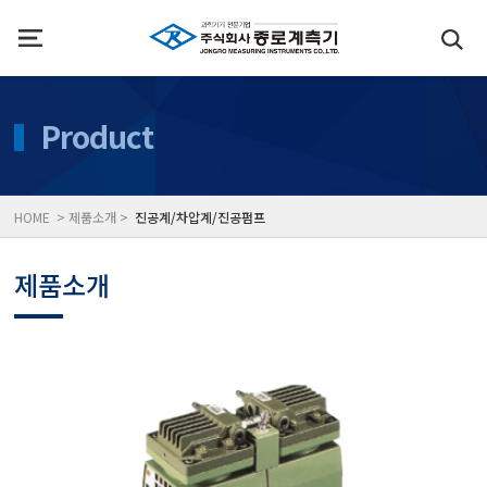
인사말
수질측정기
Product
위치
대기공기질/미세먼지/가
HOME > 제품소개 >
진공계/차압계/진공펌프
풍속풍량계/온도계/온습
제품소개
당도/농도/염도/당산도/
전자저울/점도계/핀홀탐