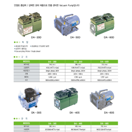
균질기/원심분리기/초음
이화학기기/교반기
열화상카메라