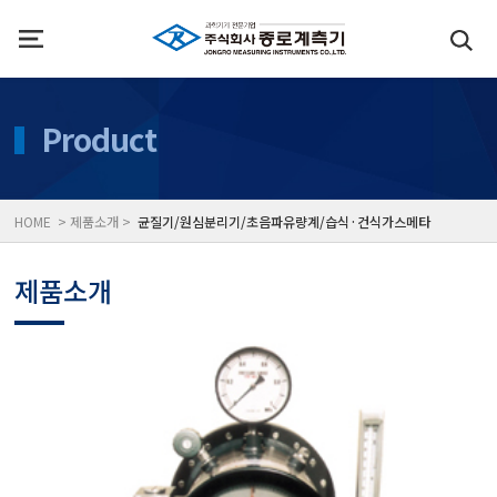
인사말
수질측정기
Product
위치
대기공기질/미세먼지/가
HOME > 제품소개 >
균질기/원심분리기/초음파유량계/습식·건식가스메타
풍속풍량계/온도계/온습
제품소개
당도/농도/염도/당산도/
전자저울/점도계/핀홀탐