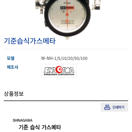
마이크로피펫
수분계/회전계/도막두께
기준습식가스메타
현미경/확대경
모델
W-NH-1/5/10/20/50/100
색차계/광택계/조도계/
제조사
농업/임업/해양측정기
상품정보
경도계/물리/물성측정기
진공계/차압계/진공펌프