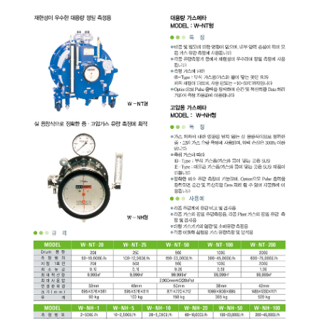
균질기/원심분리기/초음
이화학기기/교반기
열화상카메라