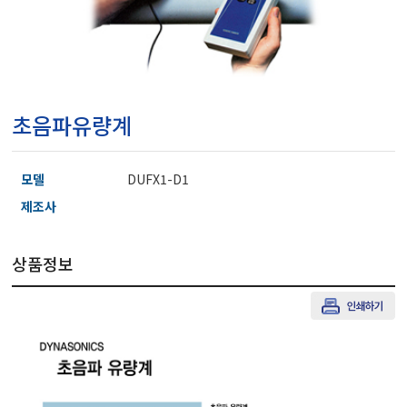
마이크로피펫
수분계/회전계/도막두께
초음파유량계
현미경/확대경
모델
DUFX1-D1
색차계/광택계/조도계/
제조사
상품정보
농업/임업/해양측정기
경도계/물리/물성측정기
진공계/차압계/진공펌프