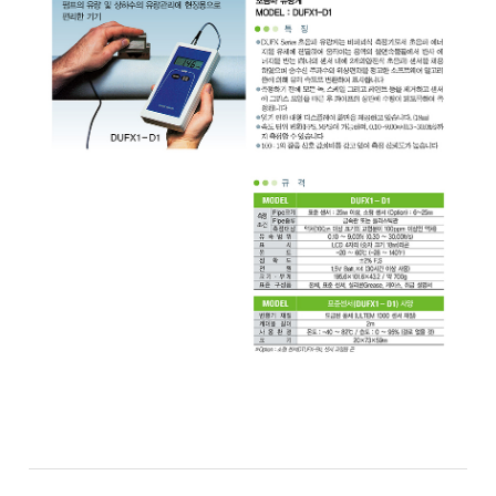
균질기/원심분리기/초음
이화학기기/교반기
열화상카메라