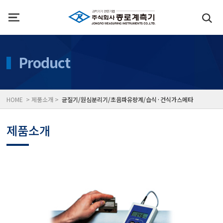
인사말
수질측정기
Product
위치
대기공기질/미세먼지/가
HOME > 제품소개 >
균질기/원심분리기/초음파유량계/습식·건식가스메타
풍속풍량계/온도계/온습
제품소개
당도/농도/염도/당산도/
전자저울/점도계/핀홀탐