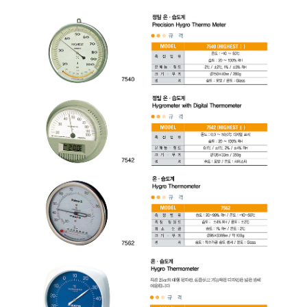
균질기/원심분리기/초음
이화학기기/교반기
열화상카메라