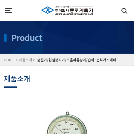
인사말
수질측정기
Product
위치
대기공기질/미세먼지/가
HOME > 제품소개 >
균질기/원심분리기/초음파유량계/습식·건식가스메타
풍속풍량계/온도계/온습
제품소개
당도/농도/염도/당산도/
전자저울/점도계/핀홀탐