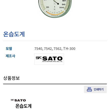
마이크로피펫
수분계/회전계/도막두께
온습도계
현미경/확대경
모델
7540, 7542, 7562, TH-300
색차계/광택계/조도계/
제조사
농업/임업/해양측정기
상품정보
경도계/물리/물성측정기
진공계/차압계/진공펌프