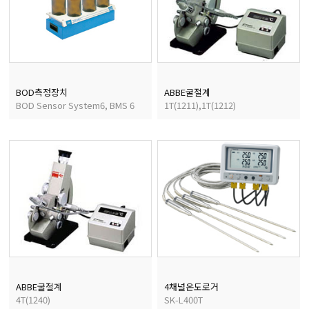
균질기/원심분리기/초음
이화학기기/교반기
BOD측정장치
ABBE굴절계
BOD Sensor System6, BMS 6
1T(1211),1T(1212)
열화상카메라
ABBE굴절계
4채널온도로거
4T(1240)
SK-L400T