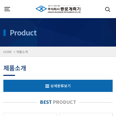
인사말
수질측정기
Product
위치
대기공기질/미세먼지/가
HOME > 제품소개
풍속풍량계/온도계/온습
제품소개
당도/농도/염도/당산도/
상세분류보기
전자저울/점도계/핀홀탐
BEST
PRODUCT