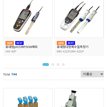
마이크로피펫
수분계/회전계/도막두께
현미경/확대경
휴대형pH/ORP/ION메타
휴대형다항목수질측정기
HM-40P
MM-41DP,MM-42DP
색차계/광택계/조도계/
농업/임업/해양측정기
Total
744
경도계/물리/물성측정기
진공계/차압계/진공펌프