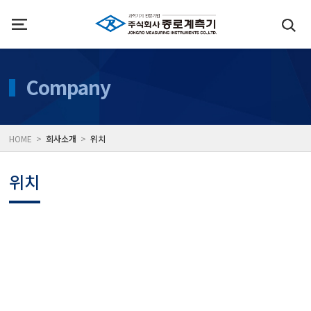
인사말
수질측정기
Company
위치
대기공기질/미세먼지/가
HOME >
회사소개
>
위치
풍속풍량계/온도계/온습
위치
당도/농도/염도/당산도/
전자저울/점도계/핀홀탐