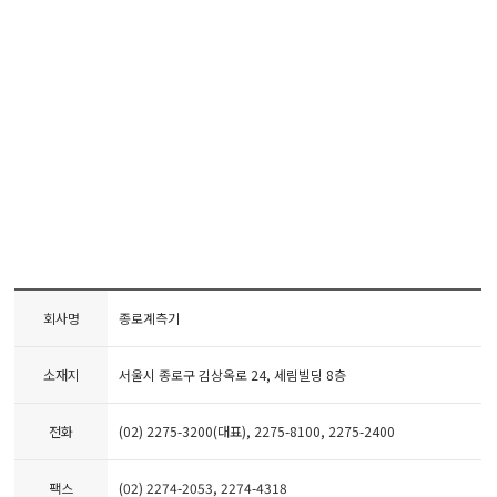
마이크로피펫
수분계/회전계/도막두께
현미경/확대경
색차계/광택계/조도계/
회사명
종로계측기
농업/임업/해양측정기
소재지
서울시 종로구 김상옥로 24, 세림빌딩 8층
경도계/물리/물성측정기
전화
(02) 2275-3200(대표), 2275-8100, 2275-2400
진공계/차압계/진공펌프
팩스
(02) 2274-2053, 2274-4318