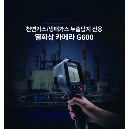
균질기/원심분리기/초음
이화학기기/교반기
열화상카메라