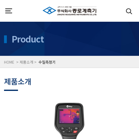
인사말
수질측정기
Product
위치
대기공기질/미세먼지/가
HOME > 제품소개 >
수질측정기
풍속풍량계/온도계/온습
제품소개
당도/농도/염도/당산도/
전자저울/점도계/핀홀탐