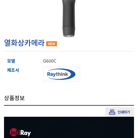
마이크로피펫
수분계/회전계/도막두께
열화상카메라
현미경/확대경
모델
G600C
색차계/광택계/조도계/
제조사
농업/임업/해양측정기
상품정보
경도계/물리/물성측정기
진공계/차압계/진공펌프