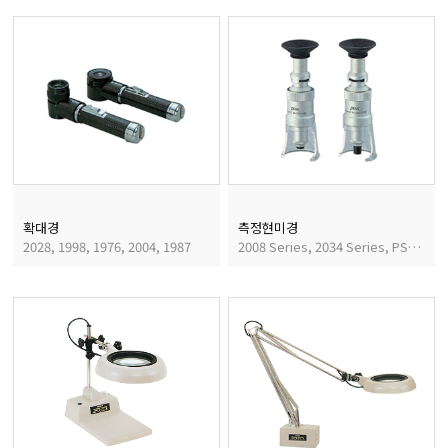
마이크로피펫
수분계/회전계/도막두께
현미경/확대경
색차계/광택계/조도계/
확대경
측정현미경
2028, 1998, 1976, 2004, 1987
2008 Series, 2034 Series, PSM Series
농업/임업/해양측정기
경도계/물리/물성측정기
진공계/차압계/진공펌프