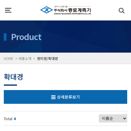
인사말
수질측정기
Product
위치
대기공기질/미세먼지/가
HOME > 제품소개 >
현미경/확대경
풍속풍량계/온도계/온습
확대경
당도/농도/염도/당산도/
상세분류보기
전자저울/점도계/핀홀탐
Total
4