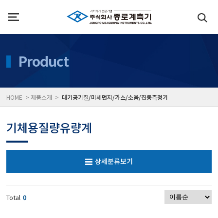
인사말
수질측정기
Product
위치
대기공기질/미세먼지/가
HOME > 제품소개 >
대기공기질/미세먼지/가스/소음/진동측정기
풍속풍량계/온도계/온습
기체용질량유량계
당도/농도/염도/당산도/
상세분류보기
전자저울/점도계/핀홀탐
Total
0