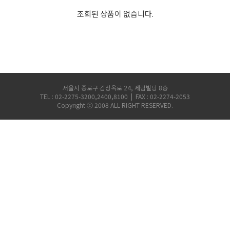
마이크로피펫
조회된 상품이 없습니다.
수분계/회전계/도막두께
현미경/확대경
서울시 종로구 김상옥로 24, 세림빌딩 8층
TEL : 02-2275-3200,2400,8100 | FAX : 02-2274-2053
Copyright ⓒ 2008 ALL RIGHT RESERVED.
색차계/광택계/조도계/
농업/임업/해양측정기
경도계/물리/물성측정기
진공계/차압계/진공펌프