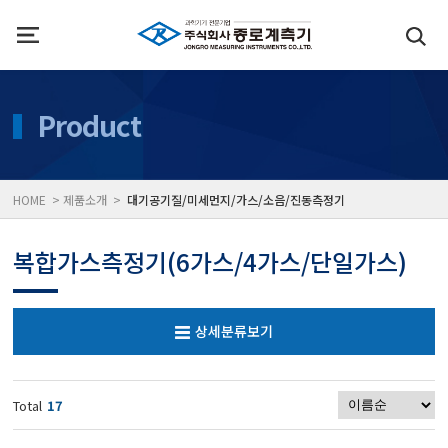
인사말
수질측정기
Product
위치
대기공기질/미세먼지/가
HOME > 제품소개 >
대기공기질/미세먼지/가스/소음/진동측정기
풍속풍량계/온도계/온습
복합가스측정기(6가스/4가스/단일가스)
당도/농도/염도/당산도/
상세분류보기
전자저울/점도계/핀홀탐
Total
17