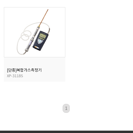
[단종]복합가스측정기
XP-3118S
1