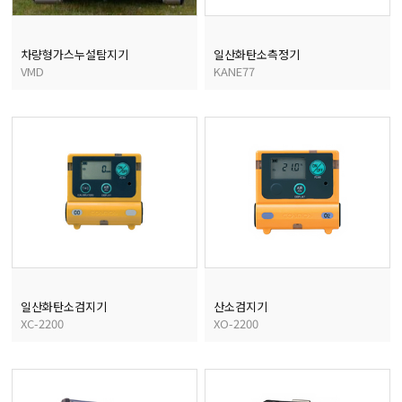
균질기/원심분리기/초음
차량형가스누설탐지기
일산화탄소측정기
VMD
KANE77
이화학기기/교반기
열화상카메라
일산화탄소검지기
산소검지기
XC-2200
XO-2200