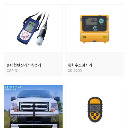
마이크로피펫
수분계/회전계/도막두께
현미경/확대경
색차계/광택계/조도계/
휴대형탄산가스측정기
황화수소검지기
CGP-31
XS-2200
농업/임업/해양측정기
경도계/물리/물성측정기
진공계/차압계/진공펌프