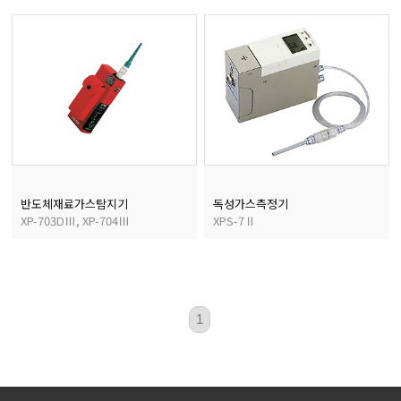
마이크로피펫
수분계/회전계/도막두께
현미경/확대경
색차계/광택계/조도계/
반도체재료가스탐지기
독성가스측정기
XP-703DⅢ, XP-704Ⅲ
XPS-7Ⅱ
농업/임업/해양측정기
1
경도계/물리/물성측정기
진공계/차압계/진공펌프