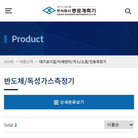
인사말
수질측정기
Product
위치
대기공기질/미세먼지/가
HOME > 제품소개 >
대기공기질/미세먼지/가스/소음/진동측정기
풍속풍량계/온도계/온습
반도체/독성가스측정기
당도/농도/염도/당산도/
상세분류보기
전자저울/점도계/핀홀탐
Total
2