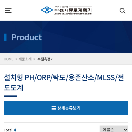
인사말
수질측정기
Product
위치
대기공기질/미세먼지/가
HOME > 제품소개 >
수질측정기
풍속풍량계/온도계/온습
설치형 PH/ORP/탁도/용존산소/MLSS/전
도도계
당도/농도/염도/당산도/
상세분류보기
전자저울/점도계/핀홀탐
Total
4