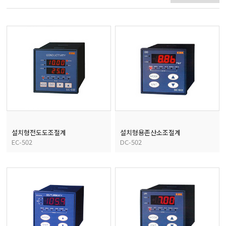
마이크로피펫
수분계/회전계/도막두께
현미경/확대경
색차계/광택계/조도계/
설치형전도도조절계
설치형용존산소조절계
EC-502
DC-502
농업/임업/해양측정기
경도계/물리/물성측정기
진공계/차압계/진공펌프