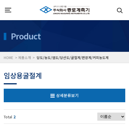
인사말
수질측정기
Product
위치
대기공기질/미세먼지/가
HOME > 제품소개 >
당도/농도/염도/당산도/굴절계/편광계/커피농도계
풍속풍량계/온도계/온습
임상용굴절계
당도/농도/염도/당산도/
상세분류보기
전자저울/점도계/핀홀탐
Total
2