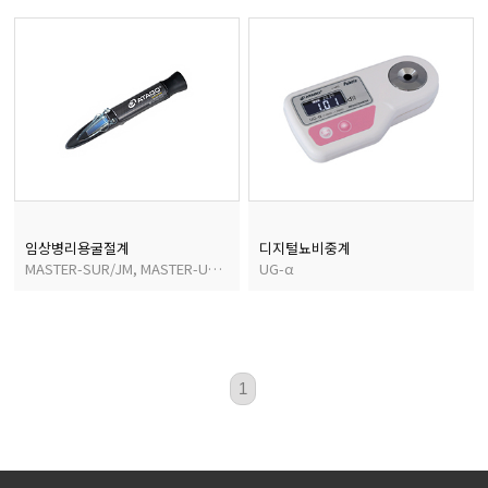
마이크로피펫
수분계/회전계/도막두께
현미경/확대경
색차계/광택계/조도계/
임상병리용굴절계
디지털뇨비중계
MASTER-SUR/JM, MASTER-URC/JM
UG-α
농업/임업/해양측정기
1
경도계/물리/물성측정기
진공계/차압계/진공펌프