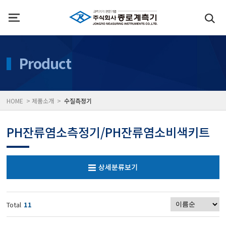
인사말
수질측정기
Product
위치
대기공기질/미세먼지/가
HOME > 제품소개 >
수질측정기
풍속풍량계/온도계/온습
PH잔류염소측정기/PH잔류염소비색키트
당도/농도/염도/당산도/
상세분류보기
전자저울/점도계/핀홀탐
Total
11