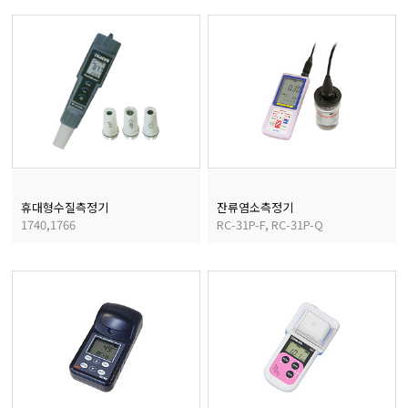
마이크로피펫
수분계/회전계/도막두께
현미경/확대경
색차계/광택계/조도계/
휴대형수질측정기
잔류염소측정기
1740,1766
RC-31P-F, RC-31P-Q
농업/임업/해양측정기
경도계/물리/물성측정기
진공계/차압계/진공펌프