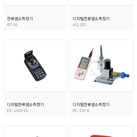
균질기/원심분리기/초음
잔류염소측정기
디지털잔류염소측정기
RC-V2
AQ-201
이화학기기/교반기
열화상카메라
디지털잔류염소측정기
디지털잔류염소측정기
DC-1500-CL
RC-31P-K