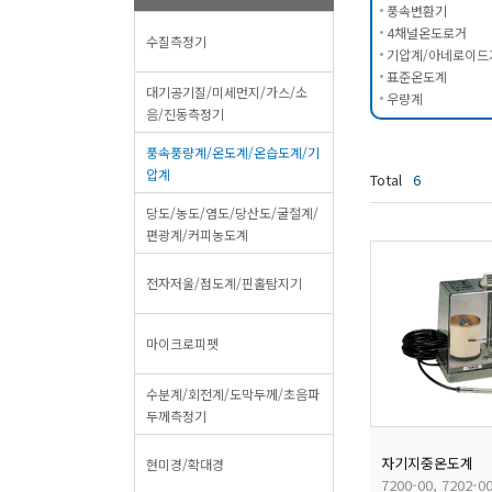
풍속변환기
4채널온도로거
수질측정기
기압계/아네로이드
표준온도계
대기공기질/미세먼지/가스/소
우량계
음/진동측정기
풍속풍량계/온도계/온습도계/기
압계
Total
6
당도/농도/염도/당산도/굴절계/
편광계/커피농도계
전자저울/점도계/핀홀탐지기
마이크로피펫
수분계/회전계/도막두께/초음파
두께측정기
자기지중온도계
현미경/확대경
7200-00, 7202-0