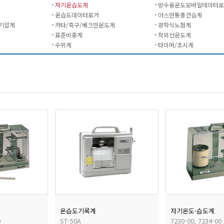
자기온습도계
방수용온도모바일데이터로
온습도데이터로거
아스만통풍건습계
기압계
카타/흑구/베크만온도계
광학식노점계
표준비중계
적외선온도계
수위계
타이머/초시계
온습도기록계
자기온도·습도계
0
ST-50A
7230-00, 7234-00