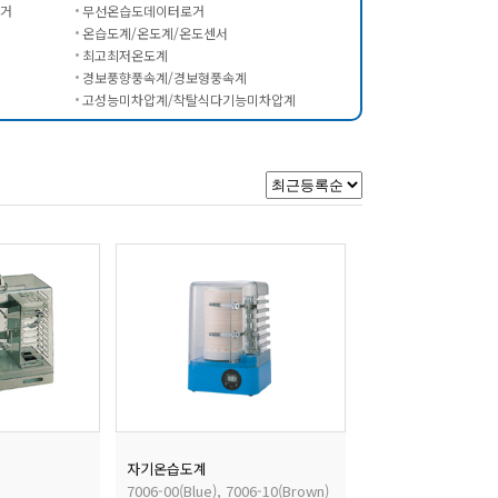
거
무선온습도데이터로거
온습도계/온도계/온도센서
최고최저온도계
경보풍향풍속계/경보형풍속계
고성능미차압계/착탈식다기능미차압계
자기온습도계
7006-00(Blue), 7006-10(Brown)