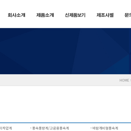
HOME
미차압계
풍속풍량계/고온용풍속계
바람개비형풍속계