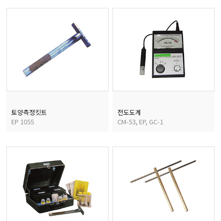
마이크로피펫
수분계/회전계/도막두께
현미경/확대경
색차계/광택계/조도계/
토양측정킷트
전도도계
EP 1055
CM-53, EP, GC-1
농업/임업/해양측정기
경도계/물리/물성측정기
진공계/차압계/진공펌프