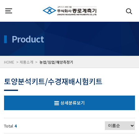
인사말
수질측정기
Product
위치
대기공기질/미세먼지/가
HOME > 제품소개 >
농업/임업/해양측정기
풍속풍량계/온도계/온습
토양분석키트/수경재배시험키트
당도/농도/염도/당산도/
상세분류보기
전자저울/점도계/핀홀탐
Total
4