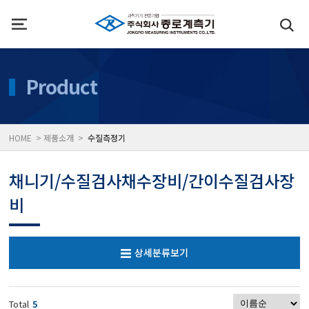
인사말
수질측정기
Product
위치
대기공기질/미세먼지/가
HOME > 제품소개 >
수질측정기
풍속풍량계/온도계/온습
채니기/수질검사채수장비/간이수질검사장
비
당도/농도/염도/당산도/
상세분류보기
전자저울/점도계/핀홀탐
Total
5