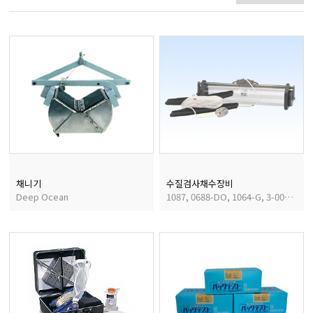
마이크로피펫
수분계/회전계/도막두께
현미경/확대경
색차계/광택계/조도계/
채니기
수질검사채수장비
Deep Ocean
1087, 0688-DO, 1064-G, 3-0026, 1054-DO
농업/임업/해양측정기
경도계/물리/물성측정기
진공계/차압계/진공펌프