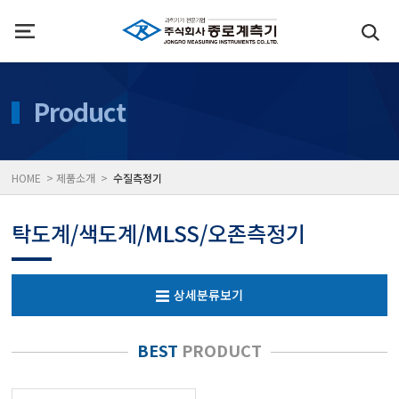
인사말
수질측정기
Product
위치
대기공기질/미세먼지/가
HOME > 제품소개 >
수질측정기
풍속풍량계/온도계/온습
탁도계/색도계/MLSS/오존측정기
당도/농도/염도/당산도/
상세분류보기
전자저울/점도계/핀홀탐
BEST
PRODUCT