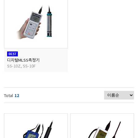
마이크로피펫
수분계/회전계/도막두께
현미경/확대경
디지털MLSS측정기
SS-10Z, SS-10F
색차계/광택계/조도계/
농업/임업/해양측정기
Total
12
경도계/물리/물성측정기
진공계/차압계/진공펌프