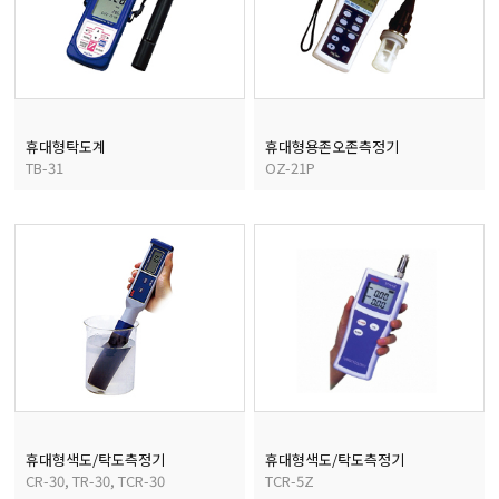
균질기/원심분리기/초음
이화학기기/교반기
휴대형탁도계
휴대형용존오존측정기
TB-31
OZ-21P
열화상카메라
휴대형색도/탁도측정기
휴대형색도/탁도측정기
CR-30, TR-30, TCR-30
TCR-5Z