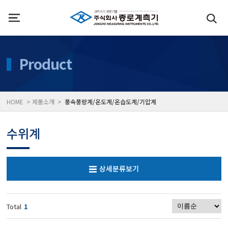
인사말
수질측정기
Product
위치
대기공기질/미세먼지/가
HOME > 제품소개 >
풍속풍량계/온도계/온습도계/기압계
풍속풍량계/온도계/온습
수위계
당도/농도/염도/당산도/
상세분류보기
전자저울/점도계/핀홀탐
Total
1