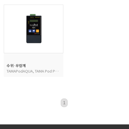
마이크로피펫
수분계/회전계/도막두께
현미경/확대경
색차계/광택계/조도계/
수위·우량계
TAMAPodAQUA, TAMA Pod PULSO, TAMA Pod LLUVIA
농업/임업/해양측정기
1
경도계/물리/물성측정기
진공계/차압계/진공펌프