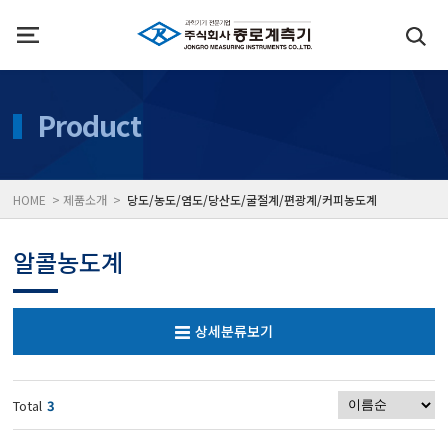
인사말
수질측정기
Product
위치
대기공기질/미세먼지/가
HOME > 제품소개 >
당도/농도/염도/당산도/굴절계/편광계/커피농도계
풍속풍량계/온도계/온습
알콜농도계
당도/농도/염도/당산도/
상세분류보기
전자저울/점도계/핀홀탐
Total
3