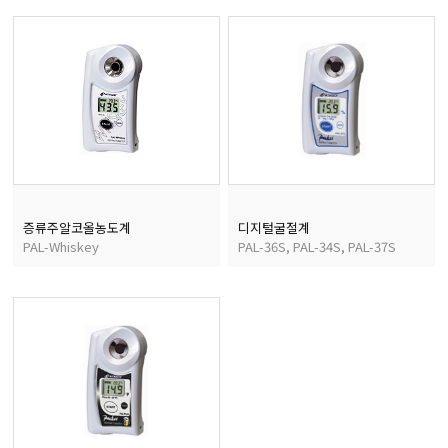
마이크로피펫
수분계/회전계/도막두께
현미경/확대경
색차계/광택계/조도계/
증류주알코올농도계
디지털굴절계
PAL-Whiskey
PAL-36S, PAL-34S, PAL-37S
농업/임업/해양측정기
경도계/물리/물성측정기
진공계/차압계/진공펌프