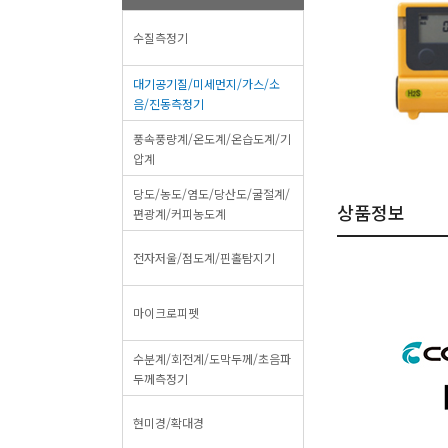
수질측정기
대기공기질/미세먼지/가스/소
음/진동측정기
풍속풍량계/온도계/온습도계/기
압계
당도/농도/염도/당산도/굴절계/
상품정보
편광계/커피농도계
전자저울/점도계/핀홀탐지기
마이크로피펫
수분계/회전계/도막두께/초음파
두께측정기
현미경/확대경