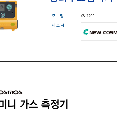
모 델
XS-2200
제 조 사