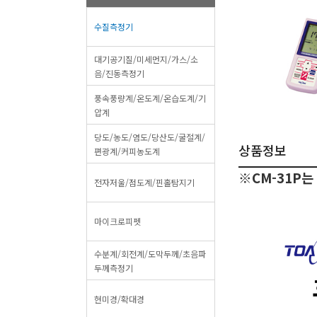
수질측정기
대기공기질/미세먼지/가스/소
음/진동측정기
풍속풍량계/온도계/온습도계/기
압계
당도/농도/염도/당산도/굴절계/
상품정보
편광계/커피농도계
※CM-31P는
전자저울/점도계/핀홀탐지기
마이크로피펫
수분계/회전계/도막두께/초음파
두께측정기
현미경/확대경