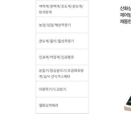
색차계/광택계/조도계/광도계/
방사랑계
농업/임업/해양측정기
경도계/물리/물성측정기
진공계/차압계/진공펌프
균질기/원심분리기/초음파유량
계/습식·건식가스메타
이화학기기/교반기
열화상카메라