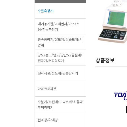
수질측정기
대기공기질/미세먼지/가스/소
음/진동측정기
풍속풍량계/온도계/온습도계/기
압계
당도/농도/염도/당산도/굴절계/
상품정보
편광계/커피농도계
전자저울/점도계/핀홀탐지기
마이크로피펫
수분계/회전계/도막두께/초음파
두께측정기
현미경/확대경