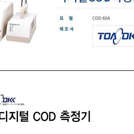
모 델
COD-60A
제 조 사