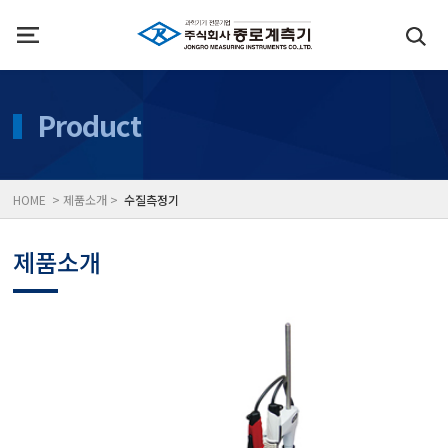
인사말
수질측정기
Product
위치
대기공기질/미세먼지/가
HOME > 제품소개 >
수질측정기
풍속풍량계/온도계/온습
제품소개
당도/농도/염도/당산도/
전자저울/점도계/핀홀탐