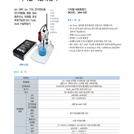
균질기/원심분리기/초음
이화학기기/교반기
열화상카메라