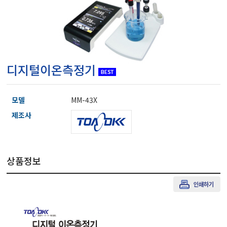
마이크로피펫
수분계/회전계/도막두께
디지털이온측정기
현미경/확대경
모델
MM-43X
색차계/광택계/조도계/
제조사
농업/임업/해양측정기
상품정보
경도계/물리/물성측정기
진공계/차압계/진공펌프