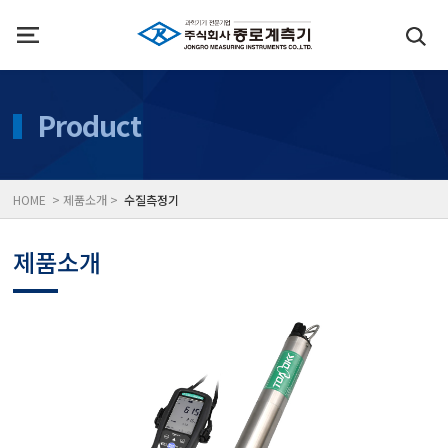
인사말
수질측정기
Product
위치
대기공기질/미세먼지/가
HOME > 제품소개 >
수질측정기
풍속풍량계/온도계/온습
제품소개
당도/농도/염도/당산도/
전자저울/점도계/핀홀탐