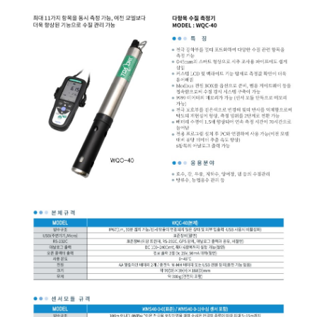
균질기/원심분리기/초음
이화학기기/교반기
열화상카메라