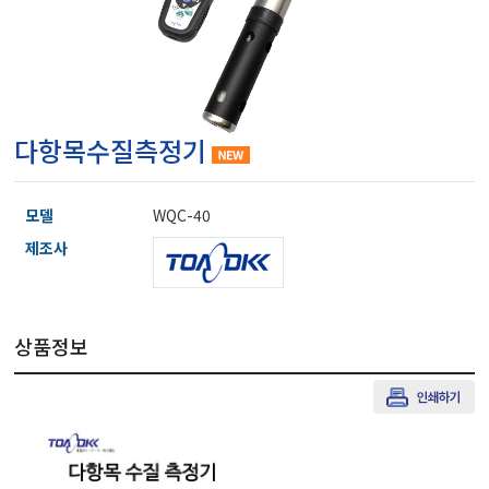
마이크로피펫
수분계/회전계/도막두께
다항목수질측정기
현미경/확대경
모델
WQC-40
색차계/광택계/조도계/
제조사
농업/임업/해양측정기
상품정보
경도계/물리/물성측정기
진공계/차압계/진공펌프