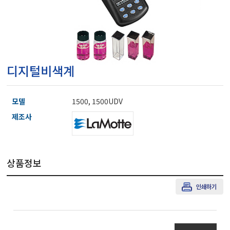
마이크로피펫
수분계/회전계/도막두께
디지털비색계
현미경/확대경
모델
1500, 1500UDV
색차계/광택계/조도계/
제조사
농업/임업/해양측정기
상품정보
경도계/물리/물성측정기
진공계/차압계/진공펌프