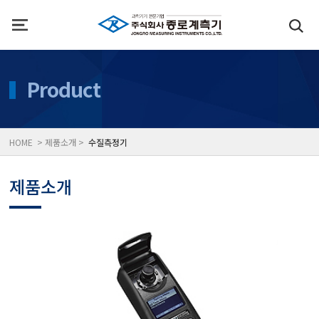
인사말
수질측정기
Product
위치
대기공기질/미세먼지/가
HOME > 제품소개 >
수질측정기
풍속풍량계/온도계/온습
제품소개
당도/농도/염도/당산도/
전자저울/점도계/핀홀탐