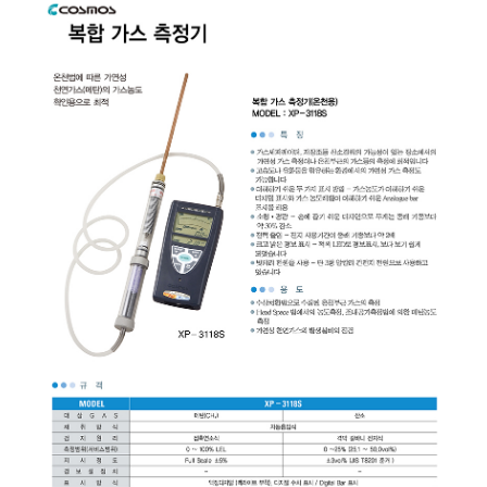
균질기/원심분리기/초음
이화학기기/교반기
열화상카메라