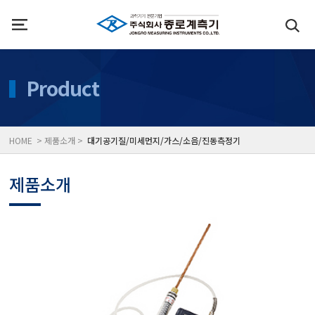
인사말
수질측정기
Product
위치
대기공기질/미세먼지/가
HOME > 제품소개 >
대기공기질/미세먼지/가스/소음/진동측정기
풍속풍량계/온도계/온습
제품소개
당도/농도/염도/당산도/
전자저울/점도계/핀홀탐