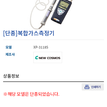
마이크로피펫
수분계/회전계/도막두께
[단종]복합가스측정기
현미경/확대경
모델
XP-3118S
색차계/광택계/조도계/
제조사
농업/임업/해양측정기
상품정보
경도계/물리/물성측정기
※해당 모델은 단종되었습니다.
진공계/차압계/진공펌프