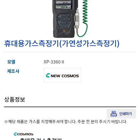
마이크로피펫
수분계/회전계/도막두께
휴대용가스측정기(가연성가스측정기)
현미경/확대경
모델
XP-3360Ⅱ
색차계/광택계/조도계/
제조사
농업/임업/해양측정기
상품정보
경도계/물리/물성측정기
※해당 제품은 가스를 지정해주셔야 합니다. 주문 전 문의 주시기 바랍니다.
진공계/차압계/진공펌프