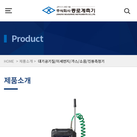
인사말
수질측정기
Product
위치
대기공기질/미세먼지/가
HOME > 제품소개 >
대기공기질/미세먼지/가스/소음/진동측정기
풍속풍량계/온도계/온습
제품소개
당도/농도/염도/당산도/
전자저울/점도계/핀홀탐