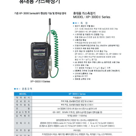
균질기/원심분리기/초음
이화학기기/교반기
열화상카메라