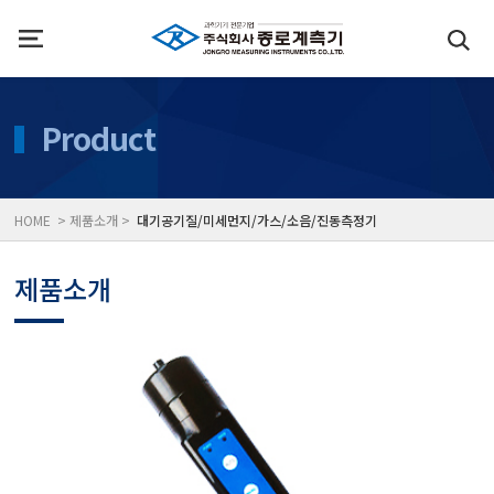
인사말
수질측정기
Product
위치
대기공기질/미세먼지/가
HOME > 제품소개 >
대기공기질/미세먼지/가스/소음/진동측정기
풍속풍량계/온도계/온습
제품소개
당도/농도/염도/당산도/
전자저울/점도계/핀홀탐