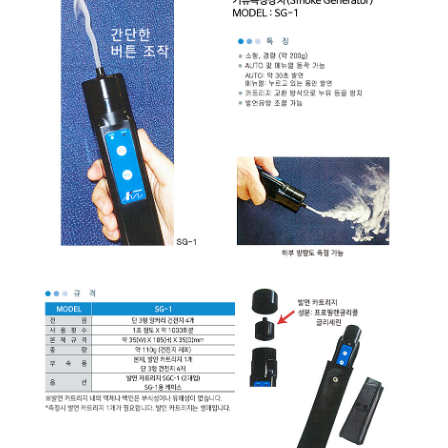
균질기/원심분리기/초음
이화학기기/교반기
열화상카메라