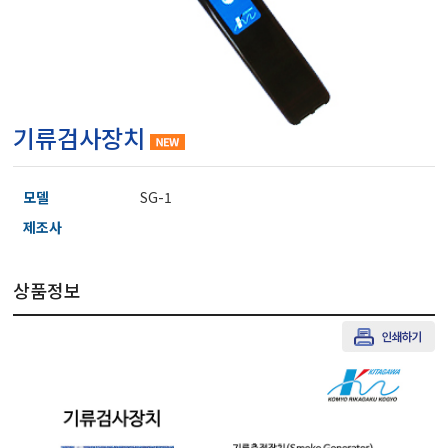
마이크로피펫
수분계/회전계/도막두께
기류검사장치
현미경/확대경
모델
SG-1
색차계/광택계/조도계/
제조사
상품정보
농업/임업/해양측정기
경도계/물리/물성측정기
진공계/차압계/진공펌프