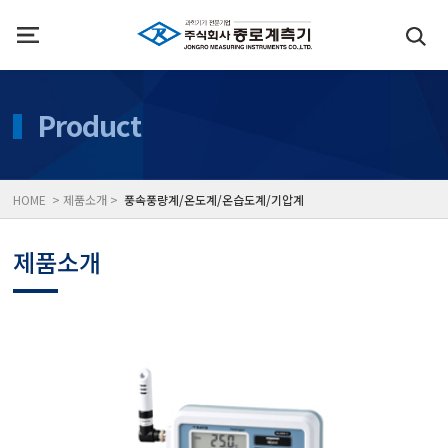
인사말
수질측정기
Product
위치
대기공기질/미세먼지/가
HOME > 제품소개 >
풍속풍량계/온도계/온습도계/기압계
풍속풍량계/온도계/온습
제품소개
당도/농도/염도/당산도/
전자저울/점도계/핀홀탐