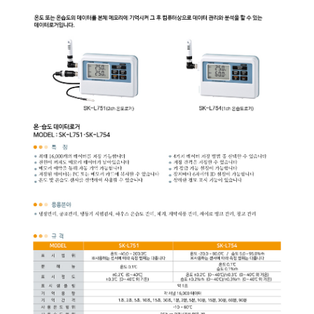
균질기/원심분리기/초음
이화학기기/교반기
열화상카메라