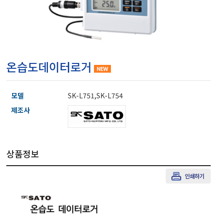
마이크로피펫
수분계/회전계/도막두께
온습도데이터로거
현미경/확대경
모델
SK-L751,SK-L754
색차계/광택계/조도계/
제조사
농업/임업/해양측정기
상품정보
경도계/물리/물성측정기
진공계/차압계/진공펌프