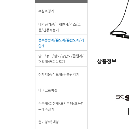
수질측정기
대기공기질/미세먼지/가스/소
음/진동측정기
풍속풍량계/온도계/온습도계/기
압계
당도/농도/염도/당산도/굴절계/
상품정보
편광계/커피농도계
전자저울/점도계/핀홀탐지기
마이크로피펫
수분계/회전계/도막두께/초음파
두께측정기
현미경/확대경