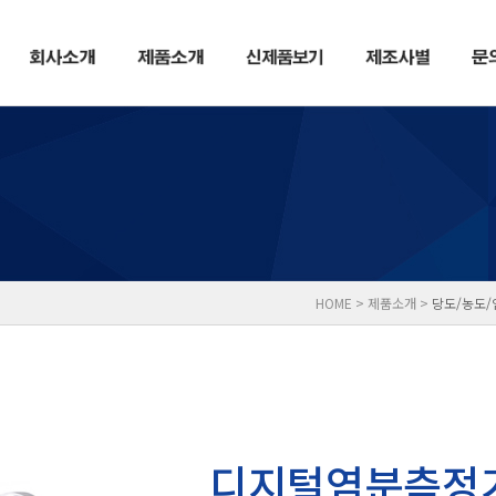
HOME > 제품소개 >
당도/농도/
디지털염분측정