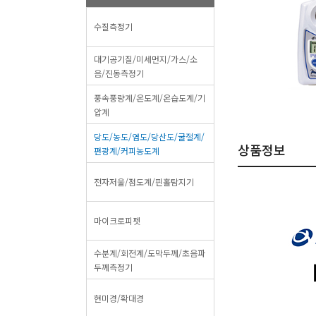
수질측정기
대기공기질/미세먼지/가스/소
음/진동측정기
풍속풍량계/온도계/온습도계/기
압계
당도/농도/염도/당산도/굴절계/
상품정보
편광계/커피농도계
전자저울/점도계/핀홀탐지기
마이크로피펫
수분계/회전계/도막두께/초음파
두께측정기
현미경/확대경