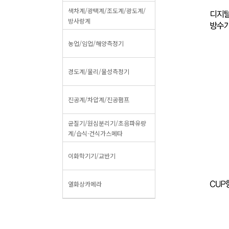
색차계/광택계/조도계/광도계/
방사랑계
농업/임업/해양측정기
경도계/물리/물성측정기
진공계/차압계/진공펌프
균질기/원심분리기/초음파유량
계/습식·건식가스메타
이화학기기/교반기
열화상카메라