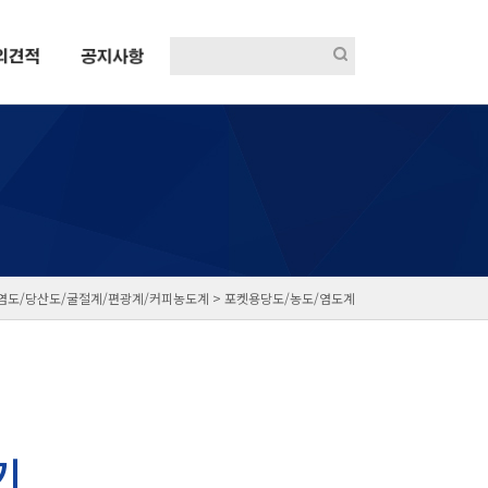
염도/당산도/굴절계/편광계/커피농도계 >
포켓용당도/농도/염도계
기