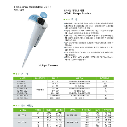
균질기/원심분리기/초음
이화학기기/교반기
열화상카메라