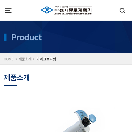
인사말
수질측정기
Product
위치
대기공기질/미세먼지/가
HOME > 제품소개 >
마이크로피펫
풍속풍량계/온도계/온습
제품소개
당도/농도/염도/당산도/
전자저울/점도계/핀홀탐