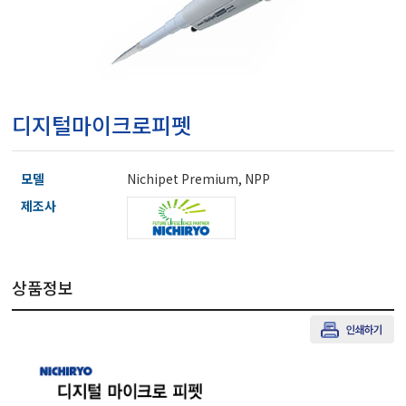
마이크로피펫
수분계/회전계/도막두께
디지털마이크로피펫
현미경/확대경
모델
Nichipet Premium, NPP
색차계/광택계/조도계/
제조사
농업/임업/해양측정기
상품정보
경도계/물리/물성측정기
진공계/차압계/진공펌프