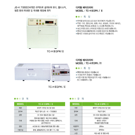
균질기/원심분리기/초음
이화학기기/교반기
열화상카메라