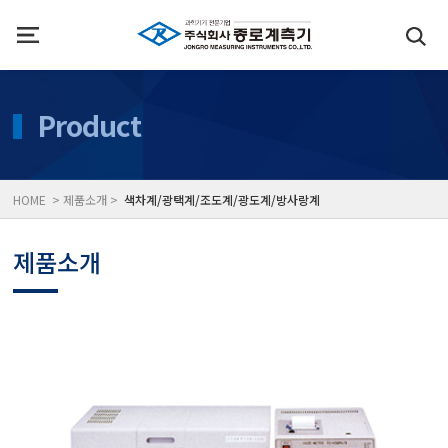
인사말
수질측정기
Product
위치
대기공기질/미세먼지/가
HOME > 제품소개 >
색차계/광택계/조도계/광도계/방사랑계
풍속풍량계/온도계/온습
제품소개
당도/농도/염도/당산도/
전자저울/점도계/핀홀탐