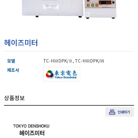
마이크로피펫
수분계/회전계/도막두께
헤이즈미터
현미경/확대경
모델
TC-HⅢDPK/Ⅱ, TC-HⅢDPK/Ⅲ
색차계/광택계/조도계/
제조사
농업/임업/해양측정기
상품정보
경도계/물리/물성측정기
진공계/차압계/진공펌프