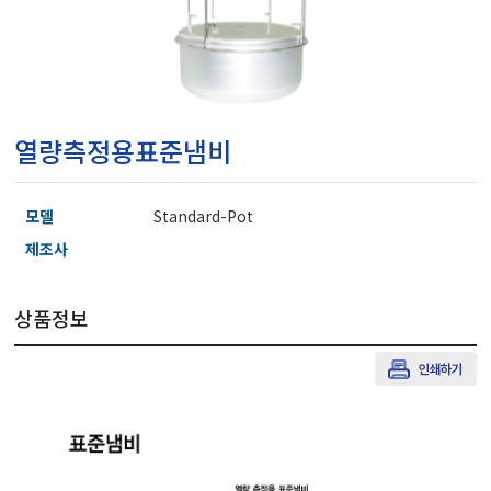
마이크로피펫
수분계/회전계/도막두께
열량측정용표준냄비
현미경/확대경
모델
Standard-Pot
색차계/광택계/조도계/
제조사
상품정보
농업/임업/해양측정기
경도계/물리/물성측정기
진공계/차압계/진공펌프