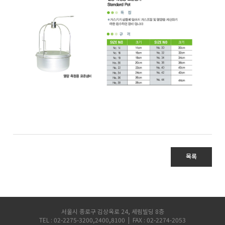
균질기/원심분리기/초음
이화학기기/교반기
열화상카메라
목록
서울시 종로구 김상옥로 24, 세림빌딩 8층
TEL : 02-2275-3200,2400,8100 | FAX : 02-2274-2053