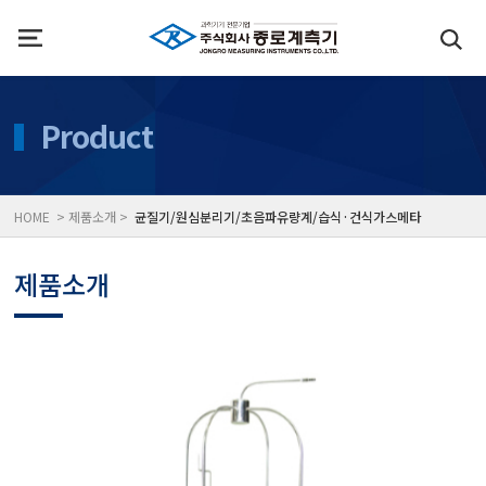
인사말
수질측정기
Product
위치
대기공기질/미세먼지/가
HOME > 제품소개 >
균질기/원심분리기/초음파유량계/습식·건식가스메타
풍속풍량계/온도계/온습
제품소개
당도/농도/염도/당산도/
전자저울/점도계/핀홀탐