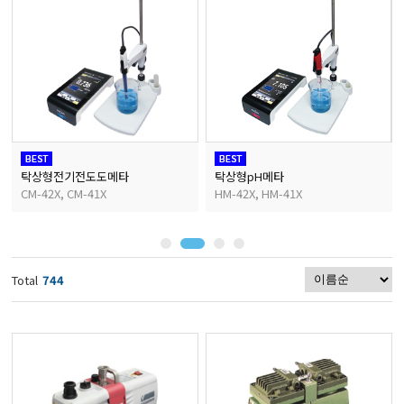
마이크로피펫
수분계/회전계/도막두께
현미경/확대경
탁상형전기전도도메타
탁상형pH메타
CM-42X, CM-41X
HM-42X, HM-41X
색차계/광택계/조도계/
농업/임업/해양측정기
Total
744
경도계/물리/물성측정기
진공계/차압계/진공펌프