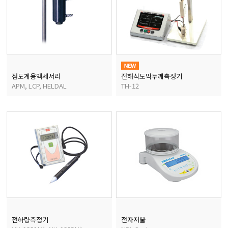
점도계용액세서리
전해식도막두께측정기
APM, LCP, HELDAL
TH-12
전하량측정기
전자저울