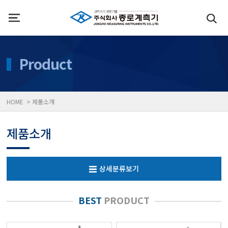
인사말
수질측정기
Product
위치
대기공기질/미세먼지/가
HOME > 제품소개
풍속풍량계/온도계/온습
제품소개
당도/농도/염도/당산도/
상세분류보기
전자저울/점도계/핀홀탐
BEST
PRODUCT