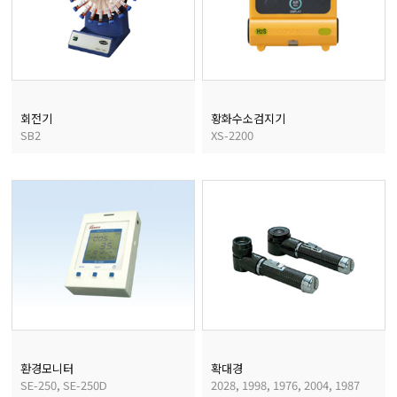
균질기/원심분리기/초음
이화학기기/교반기
회전기
황화수소검지기
SB2
XS-2200
열화상카메라
환경모니터
확대경
SE-250, SE-250D
2028, 1998, 1976, 2004, 1987