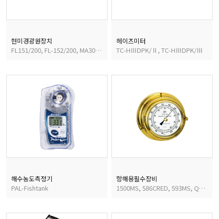
현미경광원장치
헤이즈미터
FL151/200, FL-152/200, MA305/200
TC-HⅢDPK/Ⅱ, TC-HⅢDPK/Ⅲ
해수농도측정기
항해용필수장비
PAL-Fishtank
1500MS, 586CRED, 593MS, QM-11