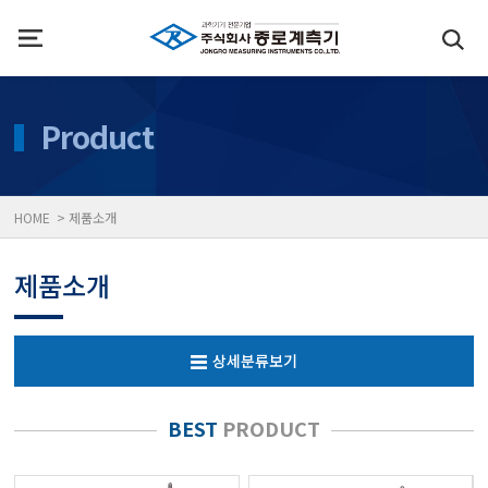
인사말
수질측정기
Product
위치
대기공기질/미세먼지/가
HOME > 제품소개
풍속풍량계/온도계/온습
제품소개
당도/농도/염도/당산도/
상세분류보기
전자저울/점도계/핀홀탐
BEST
PRODUCT