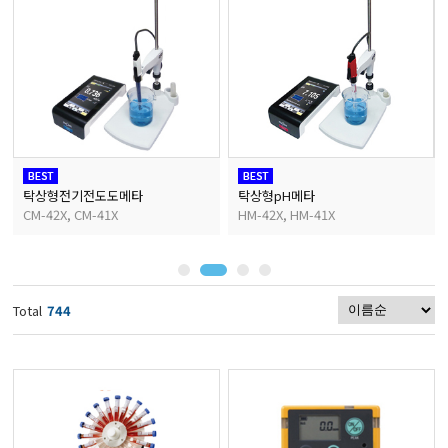
마이크로피펫
수분계/회전계/도막두께
현미경/확대경
탁상형전기전도도메타
탁상형pH메타
CM-42X, CM-41X
HM-42X, HM-41X
색차계/광택계/조도계/
농업/임업/해양측정기
Total
744
경도계/물리/물성측정기
진공계/차압계/진공펌프