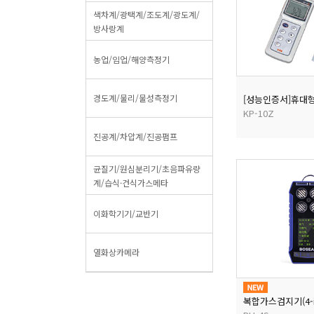
색차계/광택계/조도계/광도계/
방사랑계
농업/임업/해양측정기
경도계/물리/물성측정기
KP-10Z
진공계/차압계/진공펌프
균질기/원심분리기/초음파유량
계/습식·건식가스메타
이화학기기/교반기
열화상카메라
복합가스검지기(4-in