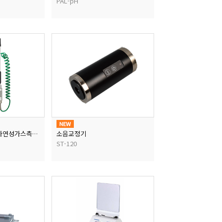
PAL-pH
소음교정기
휴대용가스측정기(가연성가스측정기)
ST-120