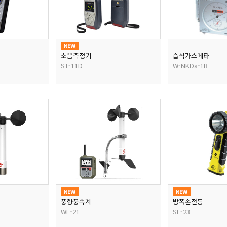
소음측정기
습식가스메타
ST-11D
W-NKDa-1B
풍향풍속계
방폭손전등
WL-21
SL-23