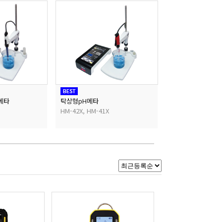
메타
탁상형pH메타
디지털MLSS측정
HM-42X, HM-41X
SS-10Z, SS-10F