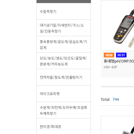
수질측정기
대기공기질/미세먼지/가스/소
음/진동측정기
풍속풍량계/온도계/온습도계/기
압계
당도/농도/염도/당산도/굴절계/
휴대형용존산소/pH메타
휴대형pH/ORP/I
편광계/커피농도계
DO-31P, DM-32P
HM-40P
전자저울/점도계/핀홀탐지기
마이크로피펫
Total
744
수분계/회전계/도막두께/초음파
두께측정기
현미경/확대경