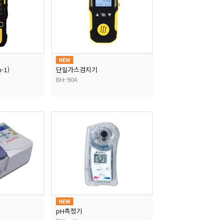
-1)
단일가스검지기
BH-90A
pH측정기