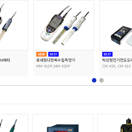
ON메타
휴대형다항목수질측정기
탁상형전기전도도
MM-41DP,MM-42DP
CM-42X, CM-41X