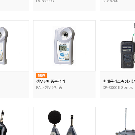
DU-8800D
DU-8200
생우유비중측정기
PAL-생우유비중
XP-3000ⅡSeries