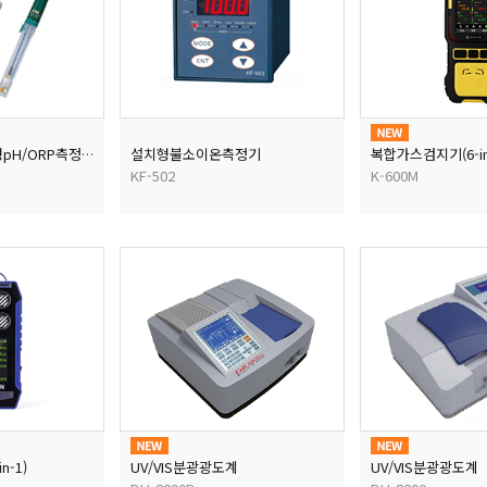
설치형불소이온측정기
복합가스검지기(6-in
[성능인증서]휴대형pH/ORP측정기
KF-502
K-600M
-1)
UV/VIS분광광도계
UV/VIS분광광도계