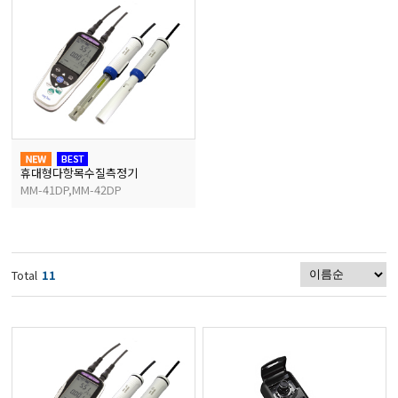
마이크로피펫
수분계/회전계/도막두께
현미경/확대경
휴대형다항목수질측정기
MM-41DP,MM-42DP
색차계/광택계/조도계/
농업/임업/해양측정기
Total
11
경도계/물리/물성측정기
진공계/차압계/진공펌프