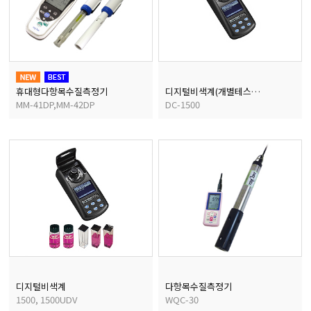
균질기/원심분리기/초음
이화학기기/교반기
휴대형다항목수질측정기
디지털비색계(개별테스트세트)
MM-41DP,MM-42DP
DC-1500
열화상카메라
디지털비색계
다항목수질측정기
1500, 1500UDV
WQC-30