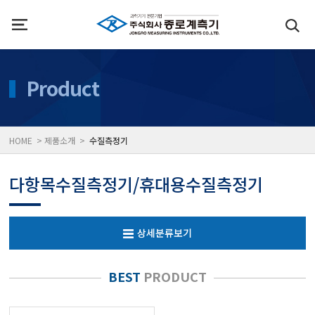
인사말
수질측정기
Product
위치
대기공기질/미세먼지/가
HOME > 제품소개 >
수질측정기
풍속풍량계/온도계/온습
다항목수질측정기/휴대용수질측정기
당도/농도/염도/당산도/
상세분류보기
전자저울/점도계/핀홀탐
BEST
PRODUCT